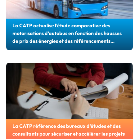
La CATP actualise l’étude comparative des
motorisations d’autobus en fonction des hausses
de prix des énergies et des référencements
récents de véhicules hydrogène
Étude comparative des différentes motorisations d’autobus
de la CATP
La CATP référence des bureaux d’études et des
consultants pour sécuriser et accélérer les projets