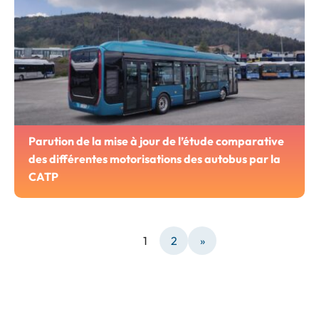
Parution de la mise à jour de l’étude comparative
des différentes motorisations des autobus par la
CATP
1
2
»