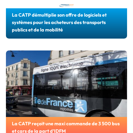
La CATP démultiplie son offre de logiciels et
systèmes pour les acheteurs des transports
publics et de la mobilité
Dans le cadre de son engagement continu à apporter des
solutions d’achats innovants aux collectivités et aux
entreprises de transports publics, la Centrale d’Achat du
Transport Public (CATP) a décidé d’
étoffer de manière
significative son offre de logiciels et systèmes au sein
d’un nouveau catalogue
.
La CATP reçoit une maxi commande de 3 500 bus
et cars de la part d’IDFM