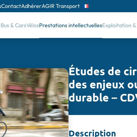
s
Contact
Adhérer
AGIR Transport
Bus & Cars
Vélos
Prestations intellectuelles
Exploitation 
Études de cir
des enjeux o
durable – CD
Description