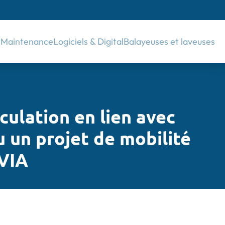
& Maintenance
Logiciels & Digital
Balayeuses et laveuses
culation en lien avec
u un projet de mobilité
VIA