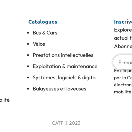
Catalogues
Inscri
Explore
Bus & Cars
actuali
Vélos
Abonnez
Prestations intellectuelles
Exploitation & maintenance
En cliqu
Systèmes, logiciels & digital
par la C
électron
Balayeuses et laveuses
mobilité
alité
CATP © 2023