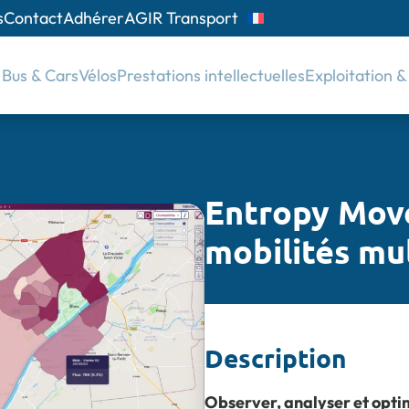
s
Contact
Adhérer
AGIR Transport
Bus & Cars
Vélos
Prestations intellectuelles
Exploitation 
Entropy Move
mobilités mu
Description
Observer, analyser et opti