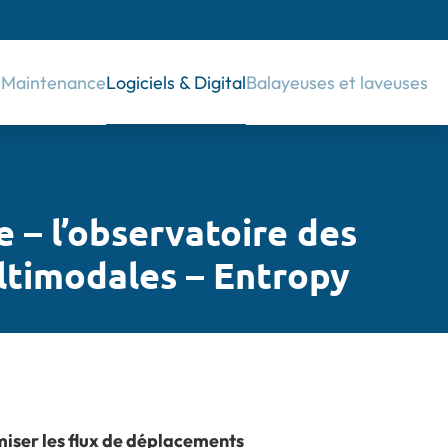
& Maintenance
Logiciels & Digital
Balayeuses et laveuses
 – l’observatoire des
ltimodales – Entropy
miser les flux de déplacements