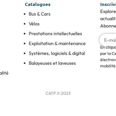
Catalogues
Inscri
Explore
Bus & Cars
actuali
Vélos
Abonnez
Prestations intellectuelles
Exploitation & maintenance
En cliqu
Systèmes, logiciels & digital
par la C
électron
Balayeuses et laveuses
mobilité
alité
CATP © 2023