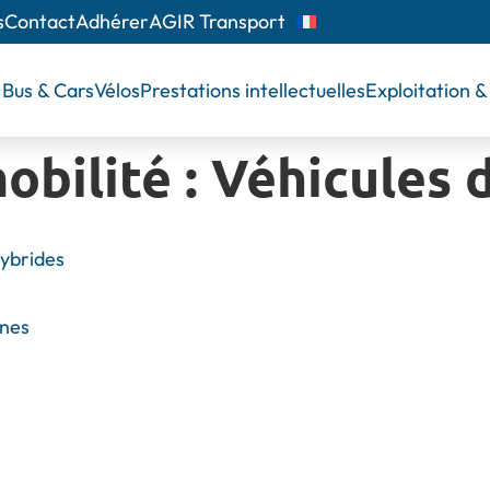
s
Contact
Adhérer
AGIR Transport
Bus & Cars
Vélos
Prestations intellectuelles
Exploitation 
obilité :
Véhicules 
ybrides
ènes