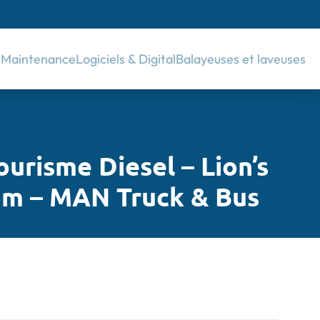
& Maintenance
Logiciels & Digital
Balayeuses et laveuses
urisme Diesel – Lion’s
3m – MAN Truck & Bus