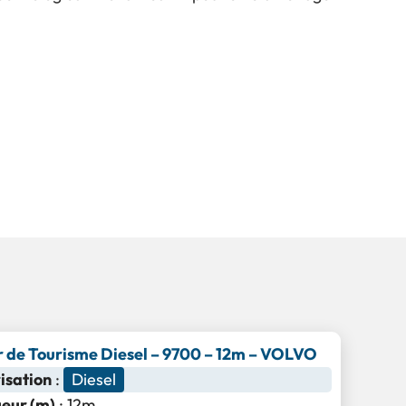
 de Tourisme Diesel – 9700 – 12m – VOLVO
isation
:
Diesel
eur (m)
: 12m