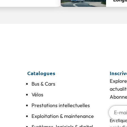
Catalogues
Inscri
Explore
Bus & Cars
actuali
Vélos
Abonnez
Prestations intellectuelles
Exploitation & maintenance
En cliqu
Systèmes, logiciels & digital