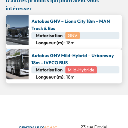
D'autres produits qui pourraient vous
intéresser
Autobus GNV – Lion’s City 18m – MAN
Truck & Bus
Motorisation
:
GNV
Longueur (m)
: 18m
Autobus GNV Mild-Hybrid – Urbanway
18m – IVECO BUS
Motorisation
:
Mild-Hybride
Longueur (m)
: 18m
23 rue Daviel