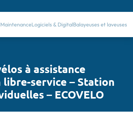
& Maintenance
Logiciels & Digital
Balayeuses et laveuses
élos à assistance
 libre-service – Station
ividuelles – ECOVELO