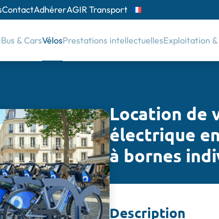
s
Contact
Adhérer
AGIR Transport
Bus & Cars
Vélos
Prestations intellectuelles
Exploitation 
Location de v
électrique en
à bornes ind
Description