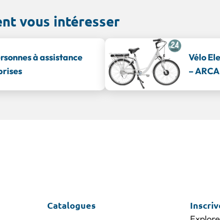
ent vous intéresser
ersonnes à assistance
Vélo El
prises
– ARC
Catalogues
Inscri
Explore