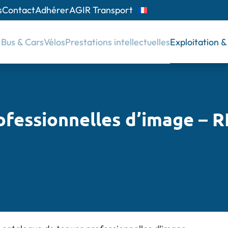
s
Contact
Adhérer
AGIR Transport
Bus & Cars
Vélos
Prestations intellectuelles
Exploitation 
ofessionnelles d’image –