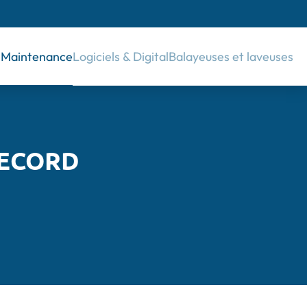
& Maintenance
Logiciels & Digital
Balayeuses et laveuses
 RECORD