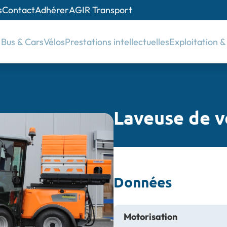
s
Contact
Adhérer
AGIR Transport
Bus & Cars
Vélos
Prestations intellectuelles
Exploitation 
Laveuse de v
Données
Motorisation