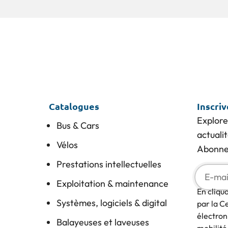
Catalogues
Inscri
Explore
Bus & Cars
actuali
Vélos
Abonnez
Prestations intellectuelles
Exploitation & maintenance
En cliqu
Systèmes, logiciels & digital
par la C
électron
Balayeuses et laveuses
mobilité